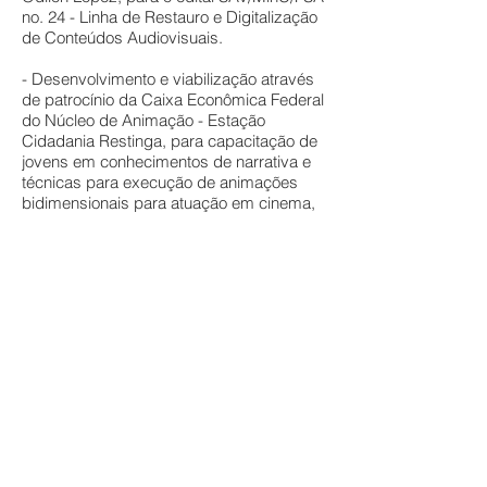
no. 24 - Linha de Restauro e Digitalização
de Conteúdos Audiovisuais.
- Desenvolvimento e viabilização através
de patrocínio da Caixa Econômica Federal
do Núcleo de Animação - Estação
Cidadania Restinga, para capacitação de
jovens em conhecimentos de narrativa e
técnicas para execução de animações
bidimensionais para atuação em cinema,
televisão, internet e jogos eletrônicos.
Projeto que visa criar oportunidade de
emprego, renda e inclusão social para
jovens do bairro Restinga.
- Desenvolvimento do projeto Cinema
para bebês a ser realizado pela SMC
junto ao Programa Primeira Infância
Melhor - PIM PIÁ.
- Desenvolvimento do projeto de
Readequação e Revitalização da Sala P.F.
Gastal a ser instalada no andar térreo do