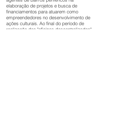
elaboração de projetos e busca de
financiamentos para atuarem como
empreendedores no desenvolvimento de
ações culturais. Ao final do período de
realização das "oficinas descentralizadas",
aconteceu uma mostra de resultados,
onde alunos da educação básica e
fundamental se apresentaram no Centro
Municipal de Cultura, importante
equipamento da cidade de Porto Alegre.
Registros de algumas apresentações,
oficinas e mostra de resultados: